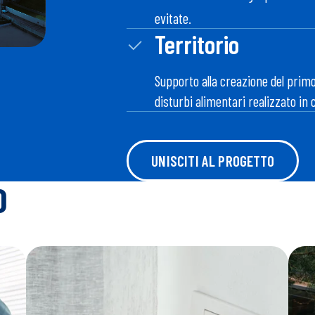
evitate.
Territorio
Supporto alla creazione del primo
disturbi alimentari realizzato in
UNISCITI AL PROGETTO
O