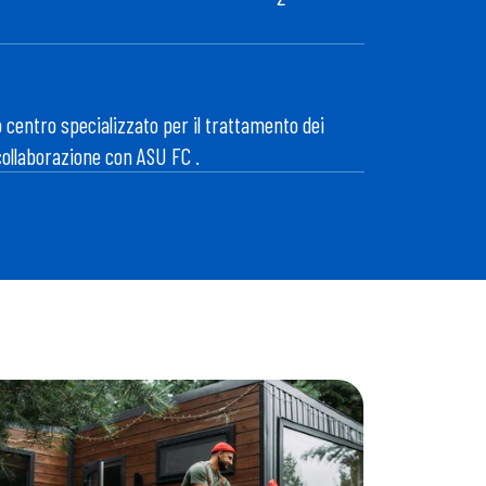
 centro specializzato per il trattamento dei
 collaborazione con ASU FC .