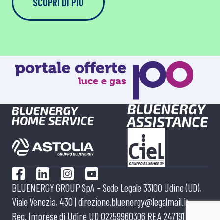
SCOPRI DI PIÙ
Facebook
LinkedIn
Instagram
YouTube
BLUENERGY GROUP SpA – Sede Legale 33100 Udine (UD),
Viale Venezia, 430 |
direzione.bluenergy@legalmail.it
Reg. Imprese di Udine UD 02259960306 REA 247191 | Cap.