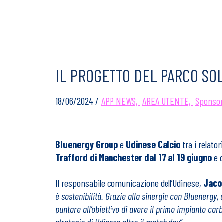
IL PROGETTO DEL PARCO SO
18/06/2024 /
APP NEWS,
AREA UTENTE,
Sponsori
Bluenergy Group
e
Udinese Calcio
tra i relator
Trafford di Manchester dal 17 al 19 giugno
e c
Il responsabile comunicazione dell’Udinese,
Jaco
è sostenibilità. Grazie alla sinergia con Bluenergy,
puntare all’obiettivo di avere il primo impianto ca
strategie di Udinese oltre il match day”
.