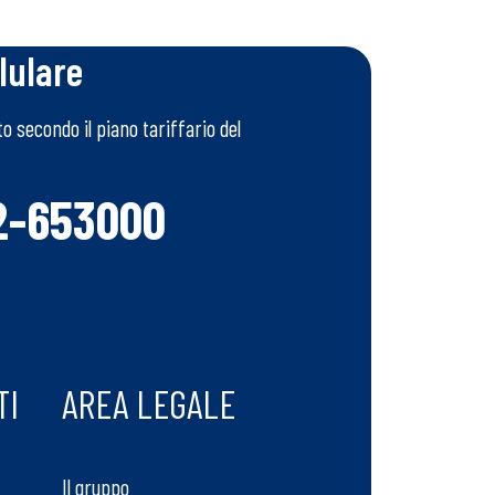
lulare
 secondo il piano tariffario del
2-653000
TI
AREA LEGALE
Il gruppo