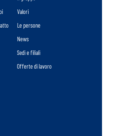
oi
Valori
tatto
Le persone
News
Sedi e filiali
Offerte di lavoro