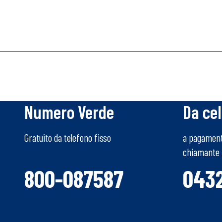
Numero Verde
Da cel
Gratuito da telefono fisso
a pagamento
chiamante
800-087587
043