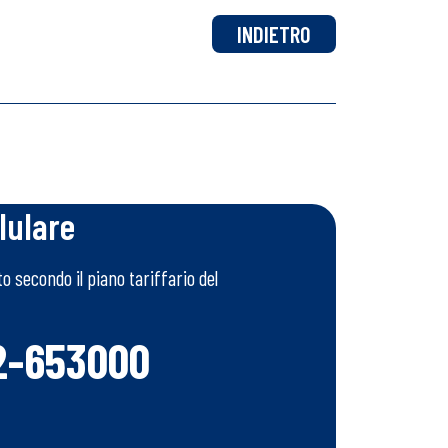
INDIETRO
lulare
 secondo il piano tariffario del
2-653000