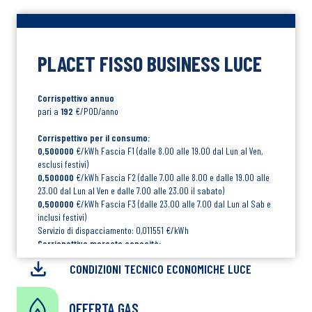
PLACET FISSO BUSINESS LUCE
Corrispettivo annuo
pari a
192
€/POD/anno
Corrispettivo per il consumo:
0,500000
€/kWh Fascia F1 (dalle 8.00 alle 19.00 dal Lun al Ven,
esclusi festivi)
0,500000
€/kWh Fascia F2 (dalle 7.00 alle 8.00 e dalle 19.00 alle
23.00 dal Lun al Ven e dalle 7.00 alle 23.00 il sabato)
0,500000
€/kWh Fascia F3 (dalle 23.00 alle 7.00 dal Lun al Sab e
inclusi festivi)
Servizio di dispacciamento: 0,011551 €/kWh
Corrispettivo mercato capacità:
0,026913
€/kWh per i contatori in Bassa Tensione con potenza
CONDIZIONI TECNICO ECONOMICHE LUCE
impegnata fino a 55 kW
0,065000
€/kWh nelle ore di picco e 0,002996 €/kWh nelle ore
diverse dalle ore di picco per i contatori in Bassa Tensione con
OFFERTA GAS
potenza impegnata