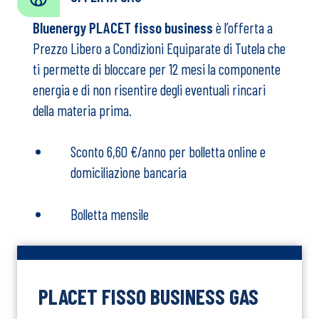
maggiore a 55 kW o in Media Tensione
Bluenergy PLACET fisso business
Corrispettivo RST: 0,000572 €/kWh
è l’offerta a
Corrispettivo RSTG: 0,000000 €/kWh
Prezzo Libero a Condizioni Equiparate di Tutela che
Offerta sottoscrivibile fino al
10 settembre 2026.
ti permette di bloccare per 12 mesi la componente
energia e di non risentire degli eventuali rincari
Maggiori informazioni
della materia prima.
Sconto 6,60 €/anno per bolletta online e
domiciliazione bancaria
Bolletta mensile
PLACET FISSO BUSINESS GAS