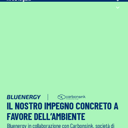
Numero Verde
Gratuito da telefono fisso
800-087587
Da cellulare
a pagamento secondo il piano tariffario del chiamante
0432-653000