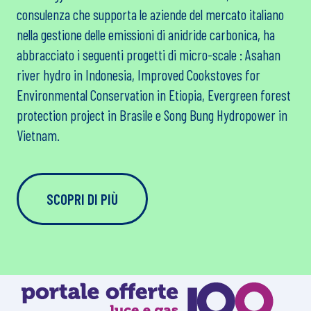
L'Azienda
Link Utili
Contatti
Area legale