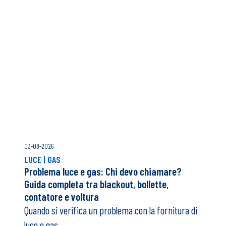
450 tonnellate di CO
all’anno evitate.
2
Territorio
Supporto alla creazione del primo centro
specializzato per il trattamento dei disturbi
alimentari realizzato in collaborazione con ASU FC .
UNISCITI AL PROGETTO
TIENITI AGGIORNATO