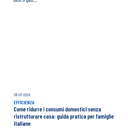
03-08-2026
LUCE | GAS
Problema luce e gas: Chi devo chiamare?
Guida completa tra blackout, bollette,
contatore e voltura
Quando si verifica un problema con la fornitura di
luce o gas,...