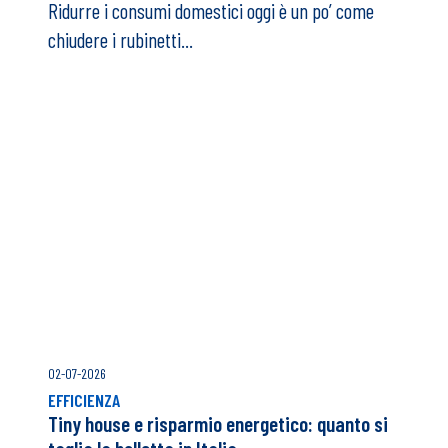
08-07-2026
EFFICIENZA
Come ridurre i consumi domestici senza
ristrutturare casa: guida pratica per famiglie
italiane
Ridurre i consumi domestici oggi è un po’ come
chiudere i rubinetti...