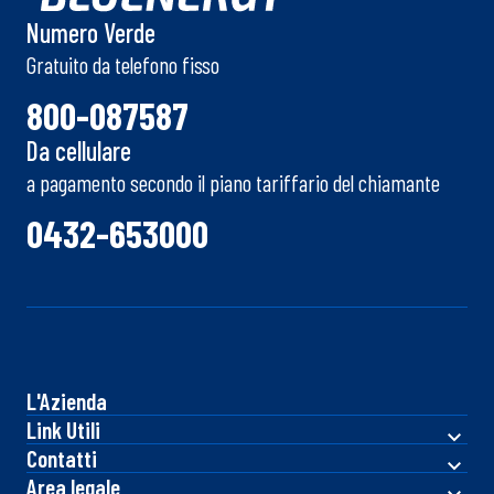
MYBLUENERGY
Gestisci le tue forniture comodamente dal tuo
smartphone e tablet.