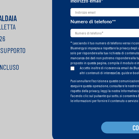
Indirizzo email
*
ALDAIA
Numero di telefono*
*
LLETTA
26
* Lasciando il tuo numero di telefono verrai ricont
Bluenergy si impegna a rispettare la privacy degli 
 SUPPORTO
solo per rispondere alla tua richiesta di contenuto 
mancanza dei dati non potremo rispondere alla tua r
proposto in questa pagina, compila il modulo e inv
INCLUSO
Accetto inoltre di ricevere via email da Blu
altri contenuti di interesse (es. guide e-book
Puoi annullare l'iscrizione a queste comunicazion
eseguire questa operazione, consultare le nostre n
rispetto della privacy, leggi la nostra
Informativa s
Facendo clic sul pulsante qui sotto, si consente a B
le informazioni per fornire il contenuto o servizio 