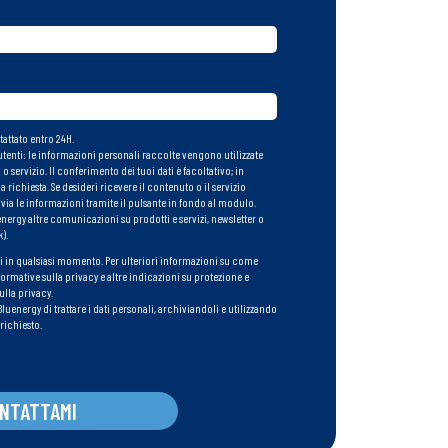
attato entro 24H.
utenti: le informazioni personali raccolte vengono utilizzate
o servizio. Il conferimento dei tuoi dati è facoltativo; in
ichiesta. Se desideri ricevere il contenuto o il servizio
ia le informazioni tramite il pulsante in fondo al modulo.
energy altre comunicazioni su prodotti e servizi, newsletter o
).
i in qualsiasi momento. Per ulteriori informazioni su come
ormative sulla privacy e altre indicazioni su protezione e
ulla privacy.
luenergy di trattare i dati personali, archiviandoli e utilizzando
richiesto.