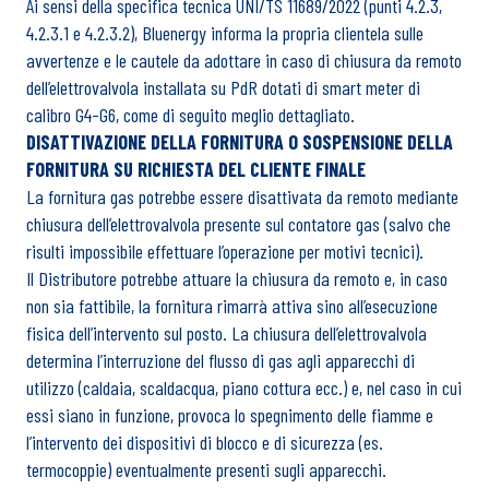
Ai sensi della specifica tecnica UNI/TS 11689/2022 (punti 4.2.3,
4.2.3.1 e 4.2.3.2), Bluenergy informa la propria clientela sulle
avvertenze e le cautele da adottare in caso di chiusura da remoto
dell’elettrovalvola installata su PdR dotati di smart meter di
calibro G4-G6, come di seguito meglio dettagliato.
DISATTIVAZIONE DELLA FORNITURA O SOSPENSIONE DELLA
FORNITURA SU RICHIESTA DEL CLIENTE FINALE
La fornitura gas potrebbe essere disattivata da remoto mediante
chiusura dell’elettrovalvola presente sul contatore gas (salvo che
risulti impossibile effettuare l’operazione per motivi tecnici).
Il Distributore potrebbe attuare la chiusura da remoto e, in caso
non sia fattibile, la fornitura rimarrà attiva sino all’esecuzione
fisica dell’intervento sul posto. La chiusura dell’elettrovalvola
determina l’interruzione del flusso di gas agli apparecchi di
utilizzo (caldaia, scaldacqua, piano cottura ecc.) e, nel caso in cui
essi siano in funzione, provoca lo spegnimento delle fiamme e
l’intervento dei dispositivi di blocco e di sicurezza (es.
termocoppie) eventualmente presenti sugli apparecchi.