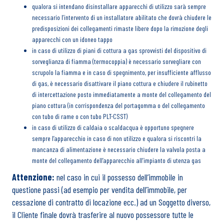
qualora si intendano disinstallare apparecchi di utilizzo sarà sempre
necessario l’intervento di un installatore abilitato che dovrà chiudere le
predisposizioni dei collegamenti rimaste libere dopo la rimozione degli
apparecchi con un idoneo tappo
in caso di utilizzo di piani di cottura a gas sprovvisti del dispositivo di
sorveglianza di fiamma (termocoppia) è necessario sorvegliare con
scrupolo la fiamma e in caso di spegnimento, per insufficiente afflusso
di gas, è necessario disattivare il piano cottura e chiudere il rubinetto
di intercettazione posto immediatamente a monte del collegamento del
piano cottura (in corrispondenza del portagomma o del collegamento
con tubo di rame o con tubo PLT-CSST)
in caso di utilizzo di caldaia o scaldacqua è opportuno spegnere
sempre l’apparecchio in caso di non utilizzo e qualora si riscontri la
mancanza di alimentazione è necessario chiudere la valvola posta a
monte del collegamento dell’apparecchio all’impianto di utenza gas
Attenzione:
nel caso in cui il possesso dell’immobile in
questione passi (ad esempio per vendita dell’immobile, per
cessazione di contratto di locazione ecc.) ad un Soggetto diverso,
il Cliente finale dovrà trasferire al nuovo possessore tutte le