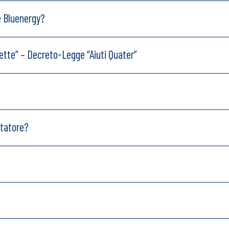
e Bluenergy?
ette” – Decreto-Legge “Aiuti Quater”
ntatore?