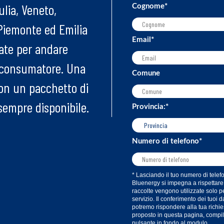
ulia, Veneto,
Cognome
*
 Piemonte ed Emilia
Email
*
ate per andare
l consumatore. Una
Comune
con un
pacchetto di
sempre disponibile.
Provincia:
*
Numero di telefono
*
* Lasciando il tuo numero di telef
Bluenergy si impegna a rispettare l
raccolte vengono utilizzate solo p
servizio. Il conferimento dei tuoi 
potremo rispondere alla tua richies
proposto in questa pagina, compila 
pulsante in fondo al modulo.