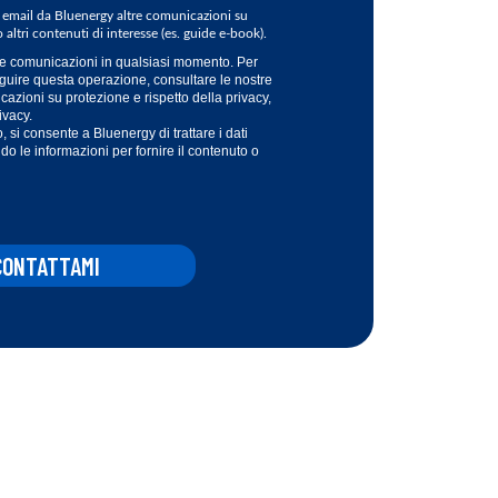
ia email da Bluenergy altre comunicazioni su
o altri contenuti di interesse (es. guide e-book).
ste comunicazioni in qualsiasi momento. Per
eguire questa operazione, consultare le nostre
icazioni su protezione e rispetto della privacy,
ivacy.
, si consente a Bluenergy di trattare i dati
ndo le informazioni per fornire il contenuto o