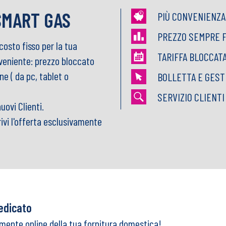
 SMART GAS
PIÙ CONVENIENZA
PREZZO SEMPRE 
osto fisso per la tua
TARIFFA BLOCCAT
veniente: prezzo bloccato
e ( da pc, tablet o
BOLLETTA E GEST
SERVIZIO CLIENT
uovi Clienti.
vi l'offerta esclusivamente
dedicato
mente online della tua fornitura domestica!