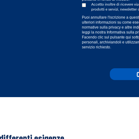
Accetto inoltre di ricevere v
prodotti e servizi, newsletter 
Puoi annullare l'iscrizione a que
ulteriori informazioni su come es
normative sulla privacy e altre ind
leggi la nostra
Informativa sulla pr
Facendo clic sul pulsante qui sotto
personali, archiviandoli e utilizza
servizio richiesto.
differenti esigenze