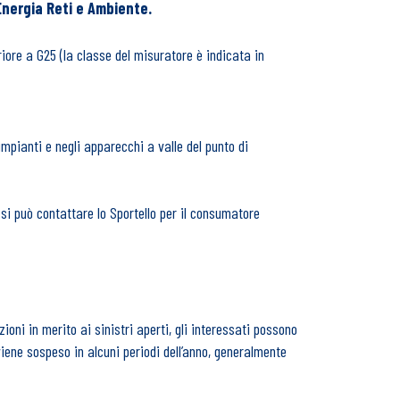
Energia Reti e Ambiente.
riore a G25 (la classe del misuratore è indicata in
 impianti e negli apparecchi a valle del punto di
 si può contattare lo Sportello per il consumatore
azioni in merito ai sinistri aperti, gli interessati possono
o viene sospeso in alcuni periodi dell’anno, generalmente