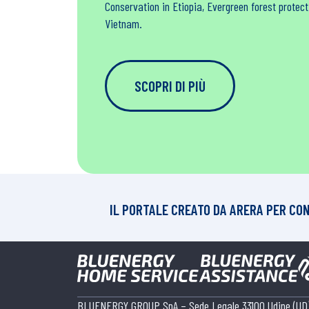
Conservation in Etiopia, Evergreen forest protec
Vietnam.
SCOPRI DI PIÙ
IL PORTALE CREATO DA ARERA PER CO
BLUENERGY GROUP SpA – Sede Legale 33100 Udine (UD),