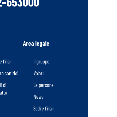
2-653000
i
Area legale
e filiali
Il gruppo
ra con Noi
Valori
i di
Le persone
atto
News
Sedi e filiali