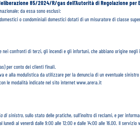
deliberazione 85/2024/R/gas dell’Autorità di Regolazione per 
o nazionale; da essa sono esclusi:
ti domestici o condominiali domestici dotati di un misuratore di classe supe
nei confronti di terzi, gli incendi e gli infortuni, che abbiano origine negli
) per conto dei clienti finali.
iva e alla modulistica da utilizzare per la denuncia di un eventuale sinistro
on le modalità indicate nel sito internet
www.arera.it
a di sinistro
, sullo stato delle pratiche, sull’inoltro di reclami, e per inform
al lunedì al venerdì dalle 9:00 alle 12:00 e dalle 14:00 alle 16.00. Il servizi