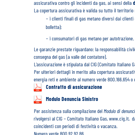
assicurativa contro gli incidenti da gas, ai sensi della
La copertura assicurativa è valida su tutto il territori
– i clienti finali di gas metano diversi dai clien
bolletta);
– i consumatori di gas metano per autotrazione.
Le garanzie prestate riguardano: la responsabilità civile 
consegna del gas (a valle del contatore).
L’assicurazione è stipulata dal CIG (Comitato Italiano Gas
Per ulteriori dettagli in merito alla copertura assicurat
energia reti e ambiente al numero verde 800.166.654 o c
Contratto di assicurazione
Modulo Denuncia Sinistro
Per assistenza sulla compilazione del
Modulo di denunci
rivolgersi al CIG – Comitato Italiano Gas,
www.cig.it
, d
coincidenti con periodi di festività o vacanza.
Numero verde 800 92 92 86