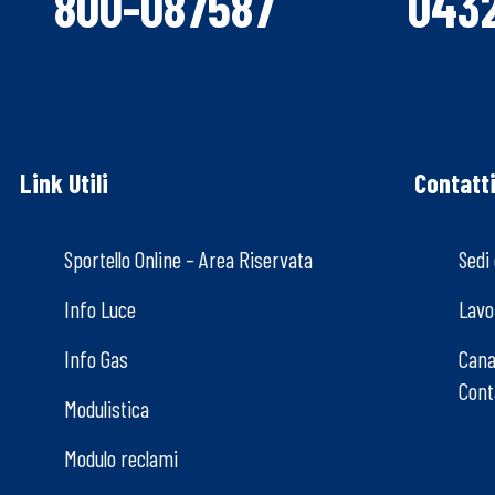
800-087587
043
Link Utili
Contatt
Sportello Online – Area Riservata
Sedi 
Info Luce
Lavo
Info Gas
Canal
Cont
Modulistica
Modulo reclami