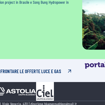
tion project in Brasile e Song Bung Hydropower in
NFRONTARE LE OFFERTE LUCE E GAS
 Viale Venezia, 430 |
direzione.bluenergy@legalmail.it