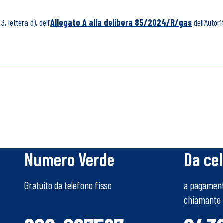
 lettera d), dell’
Allegato A alla delibera 85/2024/R/gas
dell’Autor
o di altre informazioni?
Parla ora con
Numero Verde
Da cel
Gratuito da telefono fisso
a pagamento
chiamante