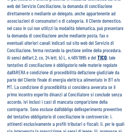
web del Servizio Conciliazione, la domanda di conciliazione
direttamente o mediante un delegato, anche appartenente ad
associazioni di consumatori o di categoria. Il Cliente domestico,
nel caso in cui non utilizzi la modalità telematica, può presentare
la domanda di conciliazione anche mediante posta, fax o
eventuali ulteriori canali indicati sul sito web del Servizio di
Conciliazione, ferma restando la gestione online della procedura.
Ai sensi dell’
art.2, co. 24 lett. b) L. n.481/1995 e del
TICO
, tale
tentativo di conciliazione è obbligatorio nelle materie regolate
dall’ARERA e condizione di procedibilità dell’azione giudiziale da
parte del Cliente finale di energia elettrica alimentato in BT e/o
MT. La condizione di procedibilità si considera avverata se il
primo incontro esperito dinanzi al Conciliatore si conclude senza
accordo, ivi inclusi i casi di mancata comparizione della
controparte. Sono escluse dall’obbligo dell’esperimento preventivo
del tentativo obbligatorio di conciliazione le controversie: i.
attinenti esclusivamente a profili tributari o fiscali; ii. per le quali
sia intervenuta la prescrizione ai sensi di legge; iii. promosse ai