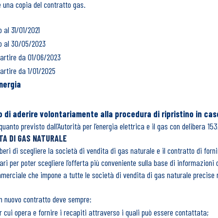
e una copia del contratto gas.
o al 31/01/2021
no al 30/05/2023
artire da 01/06/2023
partire da 1/01/2025
energia
o di aderire volontariamente alla procedura di ripristino in cas
quanto previsto dall’Autorità per l’energia elettrica e il gas con delibera 
TA DI GAS NATURALE
iberi di scegliere la società di vendita di gas naturale e il contratto di for
i per poter scegliere l’offerta più conveniente sulla base di informazioni chi
merciale che impone a tutte le società di vendita di gas naturale precise
 un nuovo contratto deve sempre:
r cui opera e fornire i recapiti attraverso i quali può essere contattata;