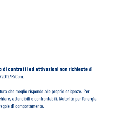
o di contratti ed attivazioni non richieste
di
153/2012/R/Com.
nitura che meglio risponde alle proprie esigenze. Per
are, attendibili e confrontabili, l’Autorità per l’energia
 regole di comportamento.