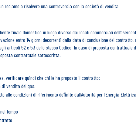
un reclamo o risolvere una controversia con la società di vendita.
cliente finale domestico in luogo diverso dai locali commerciali dell’esercen
azione entro 14 giorni decorrenti dalla data di conclusione del contratto,
i articoli 52 e 53 dello stesso Codice. In caso di proposta contrattuale da 
roposta contrattuale sottoscritta.
s, veriﬁcare quindi che chi le ha proposto il contratto:
 di vendita del gas;
to alle condizioni di riferimento deﬁnite dall’Autorità per l’Energia Elettric
i nel tempo
ntratto