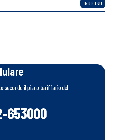
INDIETRO
 un nostro operatore.
lulare
 secondo il piano tariffario del
2-653000