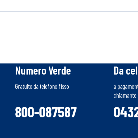
o di altre informazioni?
Parla ora con
Numero Verde
Da cel
Gratuito da telefono fisso
a pagamento
chiamante
800-087587
043