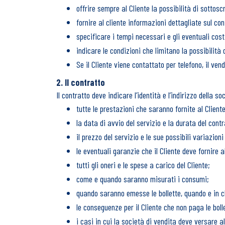
offrire sempre al Cliente la possibilità di sottoscr
fornire al cliente informazioni dettagliate sul co
specificare i tempi necessari e gli eventuali costi
indicare le condizioni che limitano la possibilità 
Se il Cliente viene contattato per telefono, il ve
2. Il contratto
Il contratto deve indicare l’identità e l’indirizzo della 
tutte le prestazioni che saranno fornite al Cliente
la data di avvio del servizio e la durata del contr
il prezzo del servizio e le sue possibili variazion
le eventuali garanzie che il Cliente deve fornire 
tutti gli oneri e le spese a carico del Cliente;
come e quando saranno misurati i consumi;
quando saranno emesse le bollette, quando e in c
le conseguenze per il Cliente che non paga le boll
i casi in cui la società di vendita deve versare 