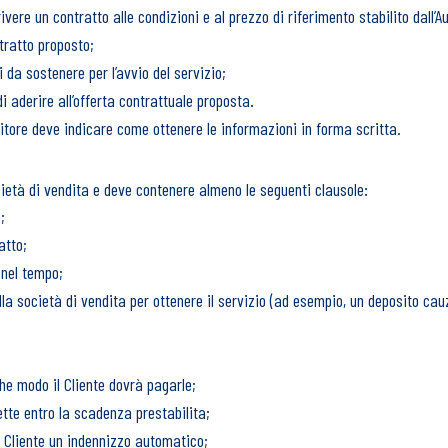
ivere un contratto alle condizioni e al prezzo di riferimento stabilito dall’Aut
ntratto proposto;
 da sostenere per l’avvio del servizio;
di aderire all’offerta contrattuale proposta.
nditore deve indicare come ottenere le informazioni in forma scritta.
società di vendita e deve contenere almeno le seguenti clausole:
;
atto;
i nel tempo;
alla società di vendita per ottenere il servizio (ad esempio, un deposito cau
he modo il Cliente dovrà pagarle;
ette entro la scadenza prestabilita;
al Cliente un indennizzo automatico;