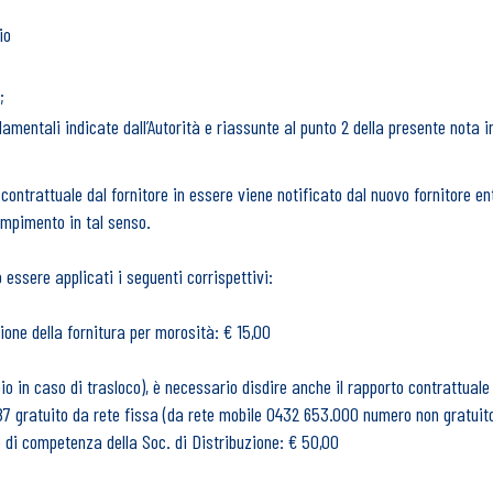
io
;
damentali indicate dall’Autorità e riassunte al punto 2 della presente nota 
 contrattuale dal fornitore in essere viene notificato dal nuovo fornitore e
empimento in tal senso.
 essere applicati i seguenti corrispettivi:
ione della fornitura per morosità: € 15,00
io in caso di trasloco), è necessario disdire anche il rapporto contrattuale
587 gratuito da rete fissa (da rete mobile 0432 653.000 numero non gratuit
o di competenza della Soc. di Distribuzione: € 50,00