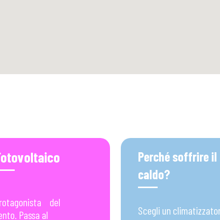
Fotovoltaico
Perché soffrire il
caldo?
protagonista del
Scegli un climatizzato
nto. Passa al