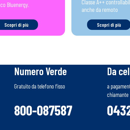
Classe A++ controllabi
ico Bluenergy.
anche da remoto
Scopri di più
Scopri di più
Numero Verde
Da cel
Gratuito da telefono fisso
a pagamento
chiamante
800-087587
043