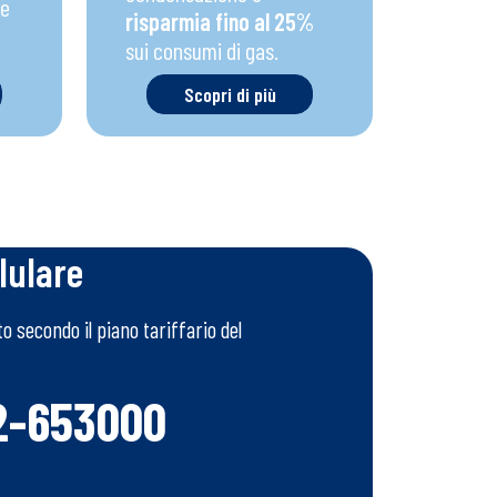
le
risparmia fino al 25%
sui consumi di gas.
Scopri di più
lulare
 secondo il piano tariffario del
2-653000