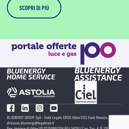
SCOPRI DI PIÙ
Facebook
LinkedIn
Instagram
YouTube
BLUENERGY GROUP SpA – Sede Legale 33100 Udine (UD), Viale Venezia, 430 |
direzione.bluenergy@legalmail.it
Reg. Imprese di Udine UD 02259960306 REA 247191 | Cap. Soc. € 15.276.730 i.v. |