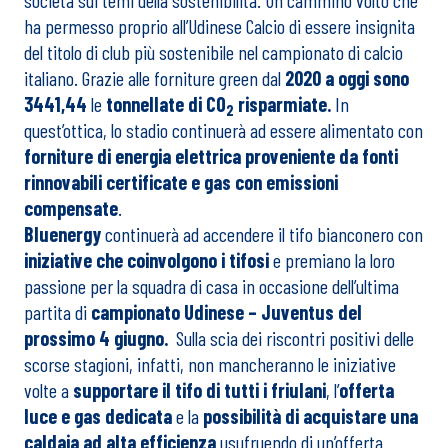
società sui temi della sostenibilità. Un cammino volto che
ha permesso proprio all’Udinese Calcio di essere insignita
del titolo di club più sostenibile nel campionato di calcio
italiano. Grazie alle forniture green dal
2020 a oggi sono
3441,44
le
tonnellate di CO
risparmiate.
In
2
quest’ottica, lo stadio continuerà ad essere alimentato con
forniture di energia elettrica proveniente da fonti
rinnovabili certificate e gas con emissioni
compensate
.
Bluenergy
continuerà ad accendere il tifo bianconero con
iniziative che coinvolgono i tifosi
e premiano la loro
passione per la squadra di casa in occasione dell’ultima
partita di
campionato Udinese – Juventus del
prossimo 4 giugno.
Sulla scia dei riscontri positivi delle
scorse stagioni, infatti, non mancheranno le iniziative
volte a
supportare il tifo di tutti i friulani
, l’
offerta
luce e gas dedicata
e la
possibilità di acquistare una
caldaia ad alta efficienza
usufruendo di un’offerta