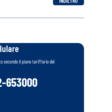
INDIETRO
lulare
 secondo il piano tariffario del
2-653000