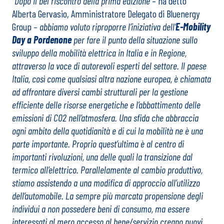
“Dopo il bel riscontro della prima edizione
– ha detto
Alberta Gervasio, Amministratore Delegato di Bluenergy
Group –
abbiamo voluto riproporre l’iniziativa dell’
E-Mobility
Day a Pordenone
per fare il punto della situazione sullo
sviluppo della mobilità elettrica in Italia e in Regione,
attraverso la voce di autorevoli esperti del settore. Il paese
Italia, così come qualsiasi altra nazione europea, è chiamata
ad affrontare diversi cambi strutturali per la gestione
efficiente delle risorse energetiche e l’abbattimento delle
emissioni di CO2 nell’atmosfera. Una sfida che abbraccia
ogni ambito della quotidianità e di cui la mobilità ne è una
parte importante. Proprio quest’ultima è al centro di
importanti rivoluzioni, una delle quali la transizione dal
termico all’elettrico. Parallelamente al cambio produttivo,
stiamo assistendo a una modifica di approccio all’utilizzo
dell’automobile. La sempre più marcata propensione degli
individui a non possedere beni di consumo, ma essere
interessati al mero accesso al bene/servizio creano nuovi