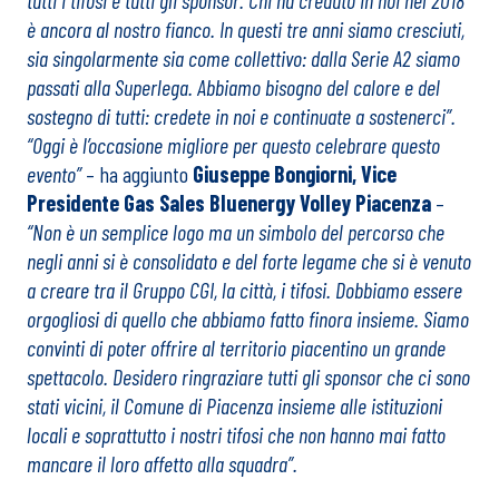
tutti i tifosi e tutti gli sponsor. Chi ha creduto in noi nel 2018
è ancora al nostro fianco. In questi tre anni siamo cresciuti,
sia singolarmente sia come collettivo: dalla Serie A2 siamo
passati alla Superlega. Abbiamo bisogno del calore e del
sostegno di tutti: credete in noi e continuate a sostenerci”.
“Oggi è l’occasione migliore per questo celebrare questo
evento”
– ha aggiunto
Giuseppe Bongiorni, Vice
Presidente Gas Sales Bluenergy Volley Piacenza
–
“Non è un semplice logo ma un simbolo del percorso che
negli anni si è consolidato e del forte legame che si è venuto
a creare tra il Gruppo CGI, la città, i tifosi. Dobbiamo essere
orgogliosi di quello che abbiamo fatto finora insieme. Siamo
convinti di poter offrire al territorio piacentino un grande
spettacolo. Desidero ringraziare tutti gli sponsor che ci sono
stati vicini, il Comune di Piacenza insieme alle istituzioni
locali e soprattutto i nostri tifosi che non hanno mai fatto
mancare il loro affetto alla squadra”.