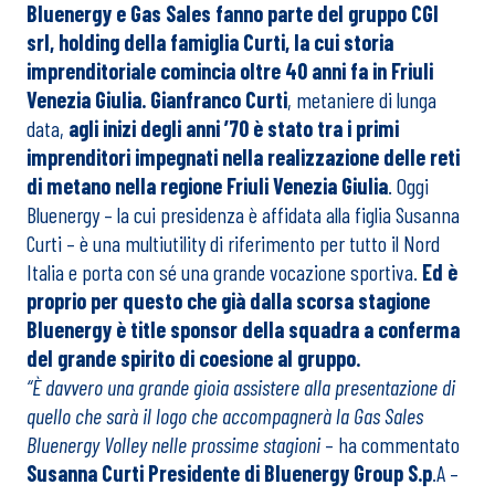
Bluenergy e Gas Sales fanno parte del gruppo CGI
srl,
holding della famiglia Curti, la cui storia
imprenditoriale comincia oltre 40 anni fa in Friuli
Venezia Giulia. Gianfranco Curti
, metaniere di lunga
data,
agli inizi degli anni ’70 è stato tra i primi
imprenditori impegnati nella realizzazione delle reti
di metano nella regione Friuli Venezia Giulia
. Oggi
Bluenergy – la cui presidenza è affidata alla figlia Susanna
Curti – è una multiutility di riferimento per tutto il Nord
Italia e porta con sé una grande vocazione sportiva.
Ed è
proprio per questo che già dalla scorsa stagione
Bluenergy è title sponsor della squadra a conferma
del grande spirito di coesione al gruppo.
“È davvero una grande gioia assistere alla presentazione di
quello che sarà il logo che accompagnerà la Gas Sales
Bluenergy Volley nelle prossime stagioni
– ha commentato
Susanna Curti Presidente di Bluenergy Group S.p
.A –