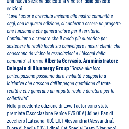
una nuova sezione dedicata ai vincitori delle passate
edizioni.
“
Love Factor è cresciuto insieme alla nostra comunità e
oggi, con la quarta edizione, si conferma essere un progetto
che funziona e che genera valore per il territorio.
Continuiamo a credere che il modo più autentico per
sostenere le realtà locali sia coinvolgere i nostri clienti, che
conoscono da vicino le associazioni e i bisogni della
comunità
” afferma
Alberta Gervasio, Amministratore
Delegato di Bluenergy Group
“
Grazie alla loro
partecipazione possiamo dare visibilità e supporto a
iniziative che nascono dall’impegno quotidiano di tante
realtà e che generano un impatto reale e duraturo per la
collettività
”.
Nella precedente edizione di Love Factor sono state
premiate l’Associazione Fenice FVG ODV (Udine), Pan di
zucchero (Latisana, UD), LILT Alessandria (Alessandria),
Cuore di Maglia ODV (Udine), Cat Special Team (Vigevano).