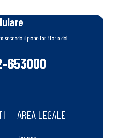
lulare
 secondo il piano tariffario del
2-653000
TI
AREA LEGALE
Il gruppo