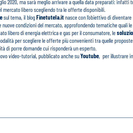
lio 2020, ma sarà meglio arrivare a quella data preparati: infatti tu
l mercato libero scegliendo tra le offerte disponibili.
e
sul tema, il blog
Finetutela.it
nasce con l’obiettivo di diventare 
e nuove condizioni del mercato, approfondendo tematiche quali le d
ato libero di energia elettrica e gas per il consumatore, le
soluzio
modalità per scegliere le offerte più convenienti tra quelle propost
lità di porre domande cui risponderà un esperto.
uovo video-tutorial, pubblicato anche su
Youtube
, per illustrare 