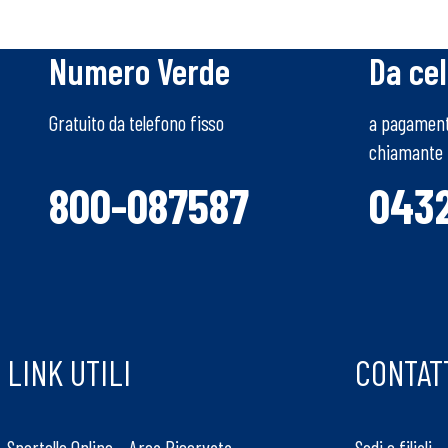
Numero Verde
Da cel
Gratuito da telefono fisso
a pagamento
chiamante
800-087587
043
LINK UTILI
CONTAT
Sportello Online – Area Riservata
Sedi e filiali