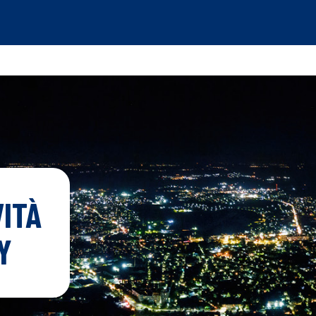
ITÀ
Y