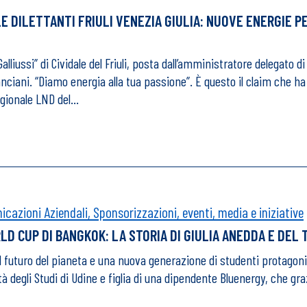
 DILETTANTI FRIULI VENEZIA GIULIA: NUOVE ENERGIE PE
“Galliussi” di Cividale del Friuli, posta dall’amministratore delegato 
ciani. “Diamo energia alla tua passione”. È questo il claim che ha 
egionale LND del…
cazioni Aziendali,
Sponsorizzazioni, eventi, media e iniziative
D CUP DI BANGKOK: LA STORIA DI GIULIA ANEDDA E DEL
l futuro del pianeta e una nuova generazione di studenti protagoni
tà degli Studi di Udine e figlia di una dipendente Bluenergy, che g